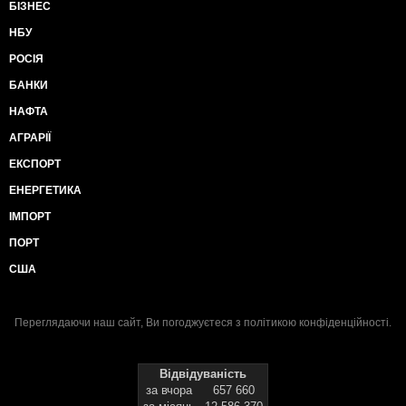
БІЗНЕС
НБУ
РОСІЯ
БАНКИ
НАФТА
АГРАРІЇ
ЕКСПОРТ
ЕНЕРГЕТИКА
ІМПОРТ
ПОРТ
США
Переглядаючи наш сайт, Ви погоджуєтеся з
політикою конфіденційності
.
Відвідуваність
за вчора
657 660