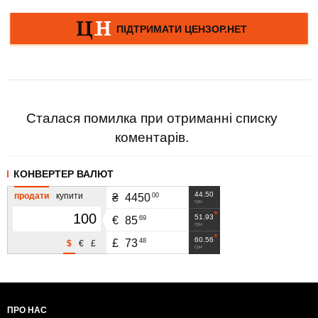
Сталася помилка при отриманні списку
коментарів.
КОНВЕРТЕР ВАЛЮТ
44.50
продати
купити
00
₴
4450
грн
51.93
69
€
85
грн
60.56
48
£
73
$
€
£
грн
ПРО НАС