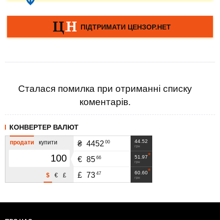
Сталася помилка при отриманні списку
коментарів.
КОНВЕРТЕР ВАЛЮТ
44.52
продати
купити
00
₴
4452
грн
51.97
66
€
85
грн
60.60
47
£
73
$
€
£
грн