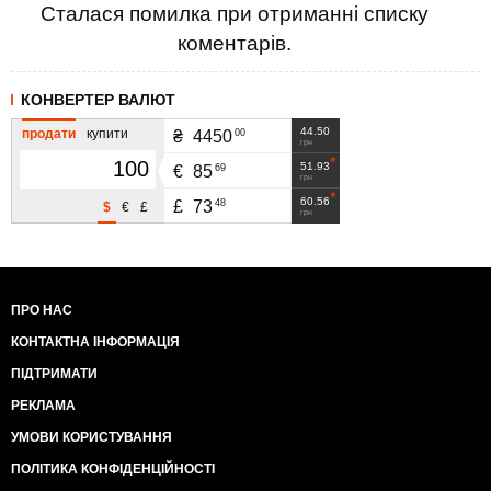
Сталася помилка при отриманні списку
коментарів.
КОНВЕРТЕР ВАЛЮТ
44.50
продати
купити
00
₴
4450
грн
51.93
69
€
85
грн
60.56
48
£
73
$
€
£
грн
ПРО НАС
КОНТАКТНА ІНФОРМАЦІЯ
ПІДТРИМАТИ
РЕКЛАМА
УМОВИ КОРИСТУВАННЯ
ПОЛІТИКА КОНФІДЕНЦІЙНОСТІ