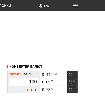
ЛОНКИ
Вхід
КОНВЕРТЕР ВАЛЮТ
44.52
продати
купити
00
₴
4452
грн
51.97
66
€
85
грн
60.60
47
£
73
$
€
£
грн