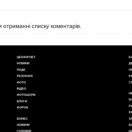
 отриманні списку коментарів.
ЦЕНЗОР.НЕТ
Б
НОВИНИ
Д
ПОДІЇ
П
РЕЗОНАНС
Е
ФОТО
С
ВІДЕО
Н
ФОТОШОПИ
Б
БЛОГИ
Р
ФОРУМ
Е
БІЗНЕС
А
НОВИНИ
Б
ГОЛОВНЕ
Н