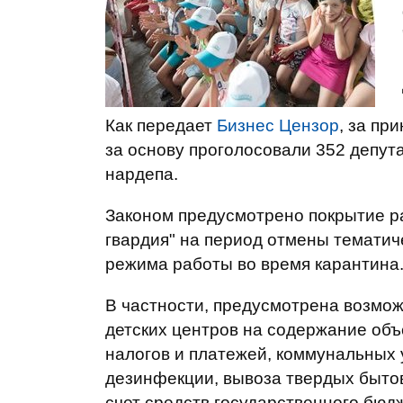
Как передает
Бизнес Цензор
, за пр
за основу проголосовали 352 депут
нардепа.
Законом предусмотрено покрытие ра
гвардия" на период отмены тематиче
режима работы во время карантина
В частности, предусмотрена возмо
детских центров на содержание объ
налогов и платежей, коммунальных у
дезинфекции, вывоза твердых быто
счет средств государственного бюд