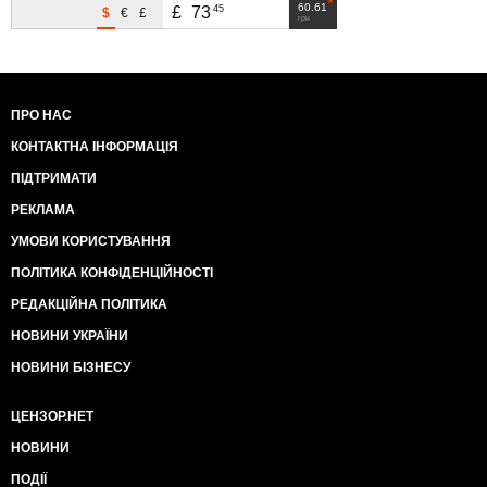
60.61
45
£
73
$
€
£
грн
ПРО НАС
КОНТАКТНА ІНФОРМАЦІЯ
ПІДТРИМАТИ
РЕКЛАМА
УМОВИ КОРИСТУВАННЯ
ПОЛІТИКА КОНФІДЕНЦІЙНОСТІ
РЕДАКЦІЙНА ПОЛІТИКА
НОВИНИ УКРАЇНИ
НОВИНИ БІЗНЕСУ
ЦЕНЗОР.НЕТ
НОВИНИ
ПОДІЇ