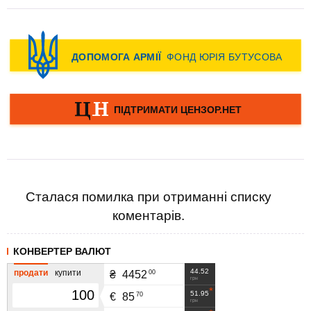
Сталася помилка при отриманні списку
коментарів.
КОНВЕРТЕР ВАЛЮТ
44.52
продати
купити
00
₴
4452
грн
51.95
70
€
85
грн