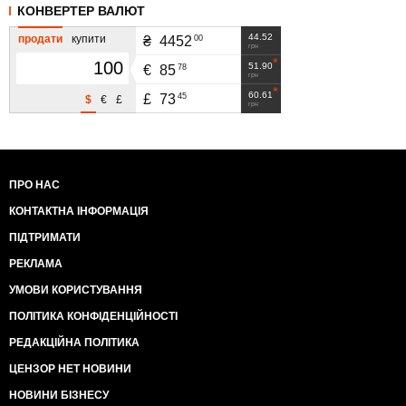
КОНВЕРТЕР ВАЛЮТ
44.52
продати
купити
00
₴
4452
грн
51.90
78
€
85
грн
60.61
45
£
73
$
€
£
грн
ПРО НАС
КОНТАКТНА ІНФОРМАЦІЯ
ПІДТРИМАТИ
РЕКЛАМА
УМОВИ КОРИСТУВАННЯ
ПОЛІТИКА КОНФІДЕНЦІЙНОСТІ
РЕДАКЦІЙНА ПОЛІТИКА
ЦЕНЗОР НЕТ НОВИНИ
НОВИНИ БІЗНЕСУ