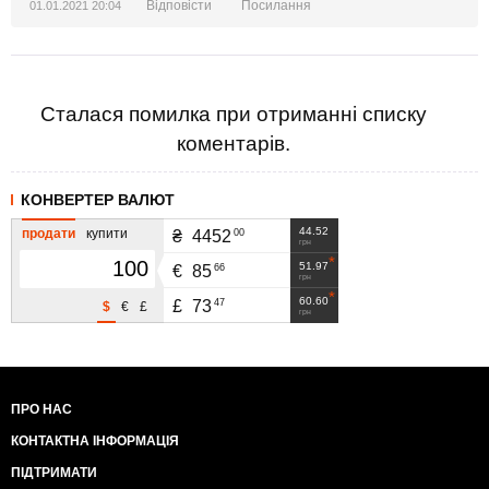
Відповісти
Посилання
01.01.2021 20:04
Сталася помилка при отриманні списку
коментарів.
КОНВЕРТЕР ВАЛЮТ
44.52
продати
купити
00
₴
4452
грн
51.97
66
€
85
грн
60.60
47
£
73
$
€
£
грн
ПРО НАС
КОНТАКТНА ІНФОРМАЦІЯ
ПІДТРИМАТИ