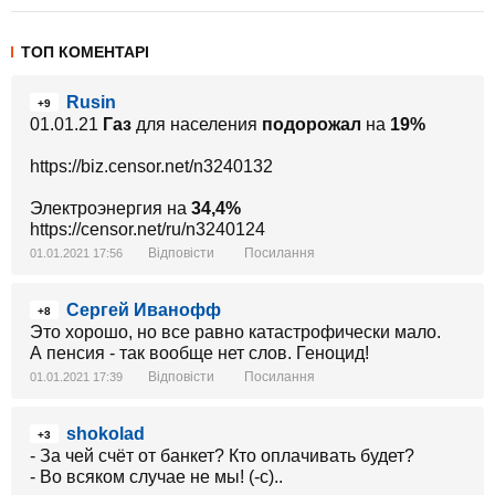
ТОП КОМЕНТАРІ
Rusin
+9
01.01.21
Газ
для населения
подорожал
на
19%
https://biz.censor.net/n3240132
Электроэнергия на
34,4%
https://censor.net/ru/n3240124
Відповісти
Посилання
01.01.2021 17:56
Сергей Иванофф
+8
Это хорошо, но все равно катастрофически мало.
А пенсия - так вообще нет слов. Геноцид!
Відповісти
Посилання
01.01.2021 17:39
shokolad
+3
- За чей счёт от банкет? Кто оплачивать будет?
- Во всяком случае не мы! (-с)..