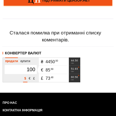
Сталася помилка при отриманні списку
коментарів.
КОНВЕРТЕР ВАЛЮТ
44.50
продати
купити
00
₴
4450
грн
51.93
69
€
85
грн
60.56
48
£
73
$
€
£
грн
ПРО НАС
КОНТАКТНА ІНФОРМАЦІЯ