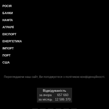
РОСІЯ
БАНКИ
НАФТА
АГРАРІЇ
ЕКСПОРТ
ЕНЕРГЕТИКА
ІМПОРТ
ПОРТ
США
Переглядаючи наш сайт, Ви погоджуєтеся з
політикою конфіденційності
.
Відвідуваність
за вчора
657 660
за місяць
12 586 370