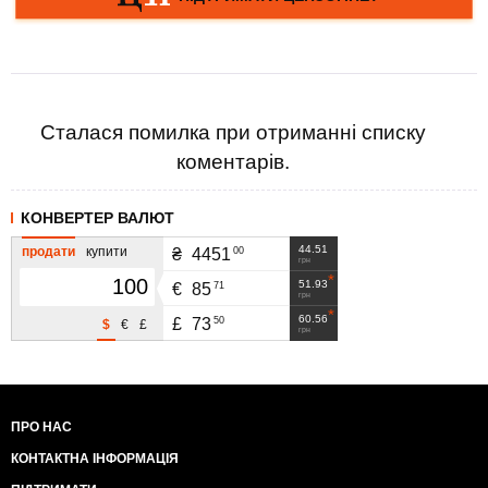
Сталася помилка при отриманні списку
коментарів.
КОНВЕРТЕР ВАЛЮТ
44.51
продати
купити
00
₴
4451
грн
51.93
71
€
85
грн
60.56
50
£
73
$
€
£
грн
ПРО НАС
КОНТАКТНА ІНФОРМАЦІЯ