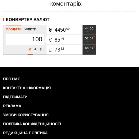
коментарів.
КОНВЕРТЕР ВАЛЮТ
44.50
продати
купити
00
₴
4450
грн
52.07
46
€
85
грн
60.69
32
£
73
$
€
£
грн
ПРО НАС
КОНТАКТНА ІНФОРМАЦІЯ
ПІДТРИМАТИ
РЕКЛАМА
УМОВИ КОРИСТУВАННЯ
ПОЛІТИКА КОНФІДЕНЦІЙНОСТІ
РЕДАКЦІЙНА ПОЛІТИКА