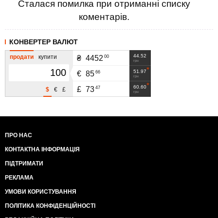
Сталася помилка при отриманні списку
коментарів.
КОНВЕРТЕР ВАЛЮТ
44.52
продати
купити
00
₴
4452
грн
51.97
66
€
85
грн
60.60
47
£
73
$
€
£
грн
ПРО НАС
КОНТАКТНА ІНФОРМАЦІЯ
ПІДТРИМАТИ
РЕКЛАМА
УМОВИ КОРИСТУВАННЯ
ПОЛІТИКА КОНФІДЕНЦІЙНОСТІ