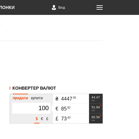
ЛОНКИ
Вхід
КОНВЕРТЕР ВАЛЮТ
44.47
продати
купити
00
₴
4447
грн
51.94
62
€
85
грн
60.56
43
£
73
$
€
£
грн