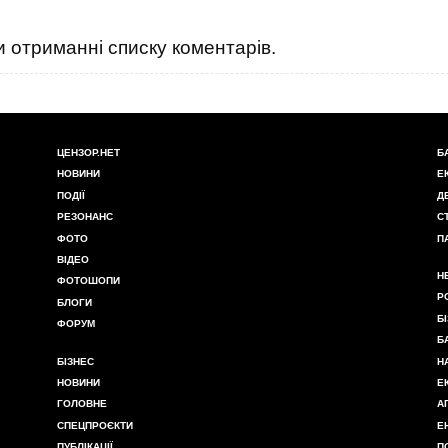
 отриманні списку коментарів.
ЦЕНЗОР.НЕТ
Б
НОВИНИ
Е
ПОДІЇ
Д
РЕЗОНАНС
С
ФОТО
П
ВІДЕО
Н
ФОТОШОПИ
Р
БЛОГИ
Б
ФОРУМ
Б
БІЗНЕС
Н
НОВИНИ
Е
ГОЛОВНЕ
А
СПЕЦПРОЄКТИ
Е
ПУБЛІКАЦІЇ
П