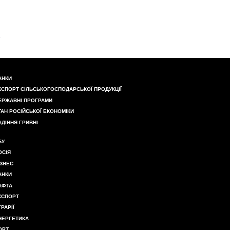
АНКИ
КСПОРТ СІЛЬСЬКОГОСПОДАРСЬКОЇ ПРОДУКЦІЇ
ЕРЖАВНІ ПРОГРАМИ
ТАН РОСІЙСЬКОЇ ЕКОНОМІКИ
АДІННЯ ГРИВНІ
БУ
ОСІЯ
ІЗНЕС
АНКИ
АФТА
КСПОРТ
ГРАРІЇ
НЕРГЕТИКА
ОРТ