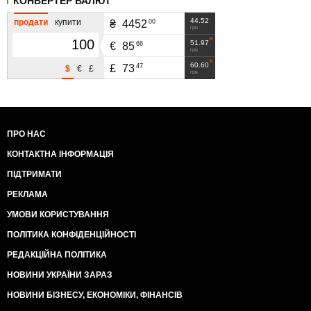
КОНВЕРТЕР ВАЛЮТ
44.52
продати
купити
00
₴
4452
грн
51.97
66
€
85
грн
60.60
47
£
73
$
€
£
грн
ПРО НАС
КОНТАКТНА ІНФОРМАЦІЯ
ПІДТРИМАТИ
РЕКЛАМА
УМОВИ КОРИСТУВАННЯ
ПОЛІТИКА КОНФІДЕНЦІЙНОСТІ
РЕДАКЦІЙНА ПОЛІТИКА
НОВИНИ УКРАЇНИ ЗАРАЗ
НОВИНИ БІЗНЕСУ, ЕКОНОМІКИ, ФІНАНСІВ