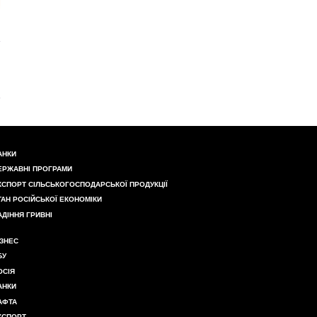
АНКИ
ЕРЖАВНІ ПРОГРАМИ
КСПОРТ СІЛЬСЬКОГОСПОДАРСЬКОЇ ПРОДУКЦІЇ
ТАН РОСІЙСЬКОЇ ЕКОНОМІКИ
АДІННЯ ГРИВНІ
ІЗНЕС
БУ
ОСІЯ
АНКИ
АФТА
КСПОРТ