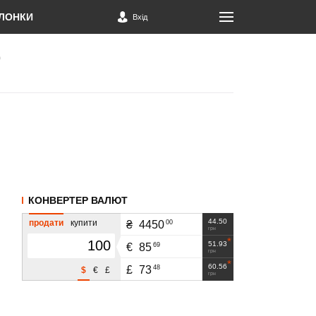
ЛОНКИ
Вхід
КОНВЕРТЕР ВАЛЮТ
44.50
продати
купити
00
₴
4450
грн
51.93
69
€
85
грн
60.56
48
£
73
$
€
£
грн