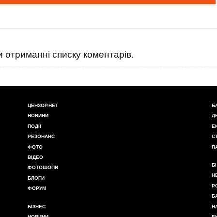
 отриманні списку коментарів.
ЦЕНЗОР.НЕТ
Б
НОВИНИ
Д
ПОДІЇ
Е
РЕЗОНАНС
С
ФОТО
П
ВІДЕО
Б
ФОТОШОПИ
Н
БЛОГИ
Р
ФОРУМ
Б
БІЗНЕС
Н
НОВИНИ
Е