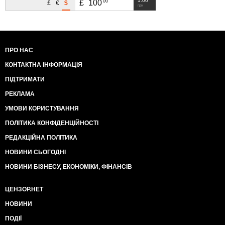
1.00
00
£
100
£
€
$
грн
ПРО НАС
КОНТАКТНА ІНФОРМАЦІЯ
ПІДТРИМАТИ
РЕКЛАМА
УМОВИ КОРИСТУВАННЯ
ПОЛІТИКА КОНФІДЕНЦІЙНОСТІ
РЕДАКЦІЙНА ПОЛІТИКА
НОВИНИ СЬОГОДНІ
НОВИНИ БІЗНЕСУ, ЕКОНОМІКИ, ФІНАНСІВ
ЦЕНЗОР.НЕТ
НОВИНИ
ПОДІЇ