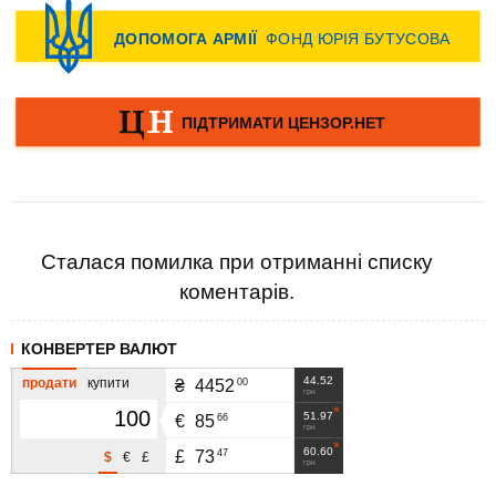
Сталася помилка при отриманні списку
коментарів.
КОНВЕРТЕР ВАЛЮТ
44.52
продати
купити
00
₴
4452
грн
51.97
66
€
85
грн
60.60
47
£
73
$
€
£
грн