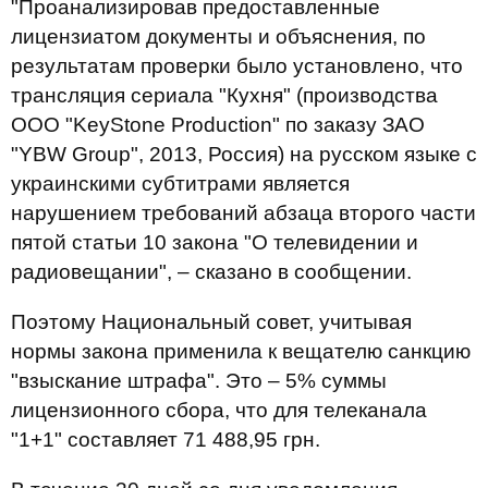
"Проанализировав предоставленные
лицензиатом документы и объяснения, по
результатам проверки было установлено, что
трансляция сериала "Кухня" (производства
ООО "KeyStone Production" по заказу ЗАО
"YBW Group", 2013, Россия) на русском языке с
украинскими субтитрами является
нарушением требований абзаца второго части
пятой статьи 10 закона "О телевидении и
радиовещании", – сказано в сообщении.
Поэтому Национальный совет, учитывая
нормы закона применила к вещателю санкцию
"взыскание штрафа". Это – 5% суммы
лицензионного сбора, что для телеканала
"1+1" составляет 71 488,95 грн.