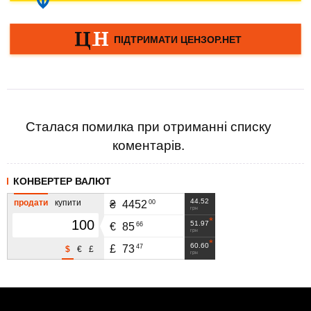
Сталася помилка при отриманні списку
коментарів.
КОНВЕРТЕР ВАЛЮТ
44.52
продати
купити
00
₴
4452
грн
51.97
66
€
85
грн
60.60
47
£
73
$
€
£
грн