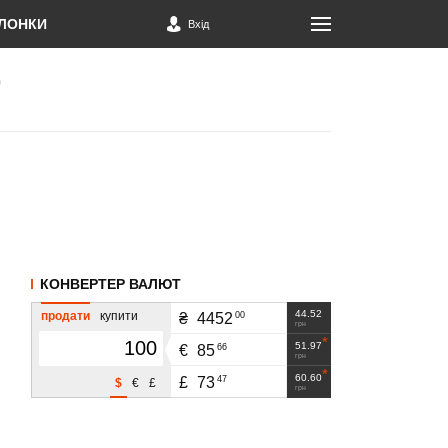
ЛОНКИ
Вхід
КОНВЕРТЕР ВАЛЮТ
44.52
продати
купити
00
₴
4452
грн
51.97
66
€
85
грн
60.60
47
£
73
$
€
£
грн