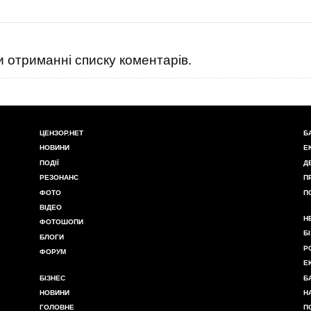
 отриманні списку коментарів.
ЦЕНЗОР.НЕТ
Б
НОВИНИ
Е
ПОДІЇ
Д
РЕЗОНАНС
П
ФОТО
П
ВІДЕО
Н
ФОТОШОПИ
Б
БЛОГИ
Р
ФОРУМ
Е
БІЗНЕС
Б
НОВИНИ
Н
ГОЛОВНЕ
П