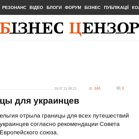
РЕЗОНАНС
ВІДЕО
БЛОГИ
ФОРУМ
БІЗНЕС
ПУБЛІКАЦІЇ
КО
346
0
19.07.21 08:21
ицы для украинцев
ельгия отрыла границы для всех путешествий
украинцев согласно рекомендации Совета
Европейского союза.