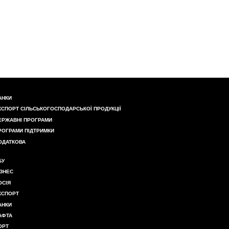
АНКИ
КСПОРТ СІЛЬСЬКОГОСПОДАРСЬКОЇ ПРОДУКЦІЇ
ЕРЖАВНІ ПРОГРАМИ
РОГРАМИ ПІДТРИМКИ
ОДАТКОВА
БУ
ІЗНЕС
ОСІЯ
КСПОРТ
АНКИ
АФТА
ОРТ