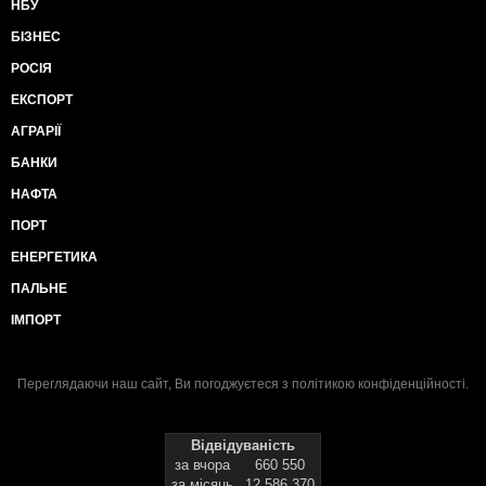
НБУ
БІЗНЕС
РОСІЯ
ЕКСПОРТ
АГРАРІЇ
БАНКИ
НАФТА
ПОРТ
ЕНЕРГЕТИКА
ПАЛЬНЕ
ІМПОРТ
Переглядаючи наш сайт, Ви погоджуєтеся з
політикою конфіденційності
.
Відвідуваність
за вчора
660 550
за місяць
12 586 370