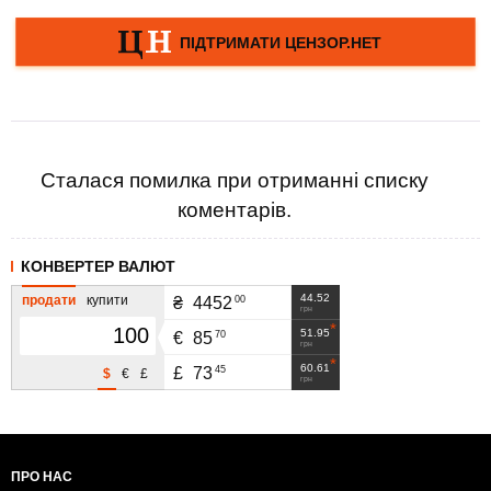
Сталася помилка при отриманні списку
коментарів.
КОНВЕРТЕР ВАЛЮТ
44.52
продати
купити
00
₴
4452
грн
51.95
70
€
85
грн
60.61
45
£
73
$
€
£
грн
ПРО НАС