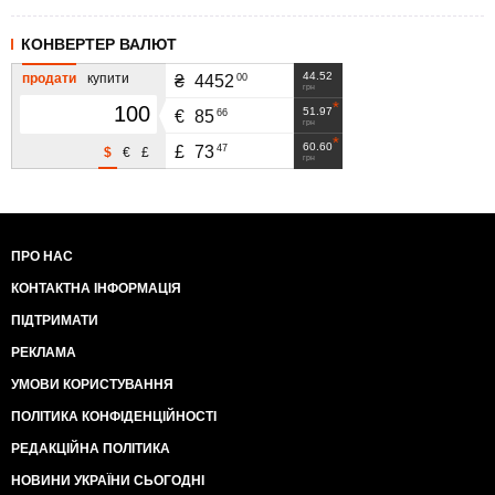
КОНВЕРТЕР ВАЛЮТ
44.52
продати
купити
00
₴
4452
грн
51.97
66
€
85
грн
60.60
47
£
73
$
€
£
грн
ПРО НАС
КОНТАКТНА ІНФОРМАЦІЯ
ПІДТРИМАТИ
РЕКЛАМА
УМОВИ КОРИСТУВАННЯ
ПОЛІТИКА КОНФІДЕНЦІЙНОСТІ
РЕДАКЦІЙНА ПОЛІТИКА
НОВИНИ УКРАЇНИ СЬОГОДНІ