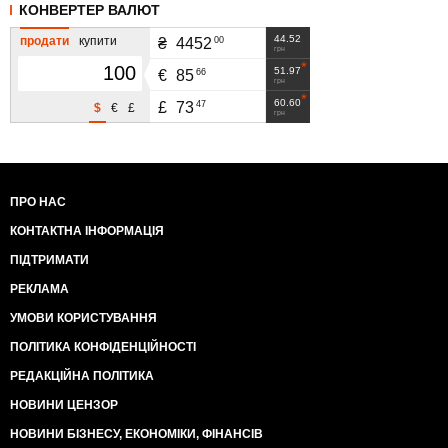
КОНВЕРТЕР ВАЛЮТ
44.52
продати
купити
00
₴
4452
грн
51.97
66
€
85
грн
60.60
47
£
73
$
€
£
грн
ПРО НАС
КОНТАКТНА ІНФОРМАЦІЯ
ПІДТРИМАТИ
РЕКЛАМА
УМОВИ КОРИСТУВАННЯ
ПОЛІТИКА КОНФІДЕНЦІЙНОСТІ
РЕДАКЦІЙНА ПОЛІТИКА
НОВИНИ ЦЕНЗОР
НОВИНИ БІЗНЕСУ, ЕКОНОМІКИ, ФІНАНСІВ