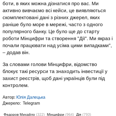
боти, в яких можна дізнатися про вас. Ми
активно вивчаємо всі кейси, це виявляються
скомплектовані дані з різних джерел, яких
раніше було море в мережі, часто з одного
популярного банку. Це було ще до старту
роботи Мінцифри та створення "Дії". Ми якраз і
почали працювати над усіма цими випадками",
– додав він.
За словами голови Мінцифри, відомство
блокує такі ресурси та знаходить інвестиції у
захист реєстрів, щоб дані українців були під
контролем.
Автор:
Юлiя Далецька
Джерело:
Telegram
Федоров Михайло
(322)
Мінцифри
(964)
Дія
(793)