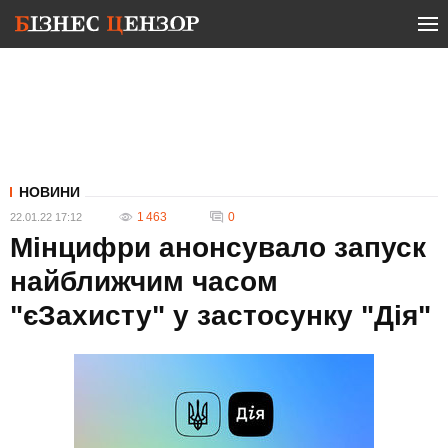
НОВИНИ
1 463
0
22.01.22 17:12
Мінцифри анонсувало запуск
найближчим часом
"єЗахисту" у застосунку "Дія"