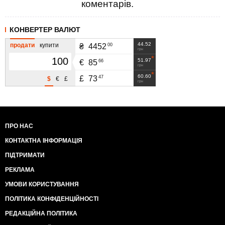
коментарів.
КОНВЕРТЕР ВАЛЮТ
44.52
продати
купити
00
₴
4452
грн
51.97
66
€
85
грн
60.60
47
£
73
$
€
£
грн
ПРО НАС
КОНТАКТНА ІНФОРМАЦІЯ
ПІДТРИМАТИ
РЕКЛАМА
УМОВИ КОРИСТУВАННЯ
ПОЛІТИКА КОНФІДЕНЦІЙНОСТІ
РЕДАКЦІЙНА ПОЛІТИКА