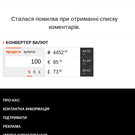
Сталася помилка при отриманні списку
коментарів.
КОНВЕРТЕР ВАЛЮТ
44.52
продати
купити
00
₴
4452
грн
51.95
70
€
85
грн
60.61
45
£
73
$
€
£
грн
ПРО НАС
КОНТАКТНА ІНФОРМАЦІЯ
ПІДТРИМАТИ
РЕКЛАМА