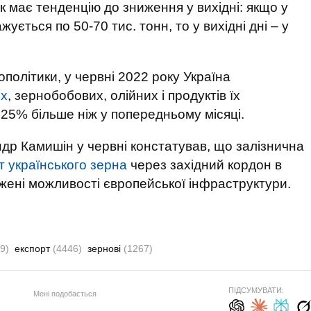
к має тенденцію до зниження у вихідні: якщо у
жується по 50-70 тис. тонн, то у вихідні дні – у
політики, у червні 2022 року Україна
их
, зернобобових, олійних і продуктів їх
 25% більше ніж у попередньому місяці.
ндр Камишін у червні констатував, що залізнична
т українського зерна
через західний кордон в
ежені можливості європейської інфраструктури.
9)
експорт
(4446)
зернові
(1267)
ПІДСУМУВАТИ:
Мені подобається