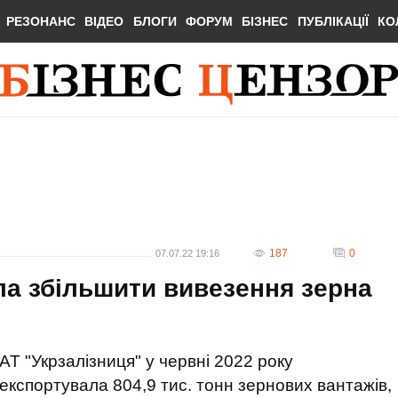
РЕЗОНАНС
ВІДЕО
БЛОГИ
ФОРУМ
БІЗНЕС
ПУБЛІКАЦІЇ
КО
187
0
07.07.22 19:16
ла збільшити вивезення зерна
АТ "Укрзалізниця" у червні 2022 року
експортувала 804,9 тис. тонн зернових вантажів,