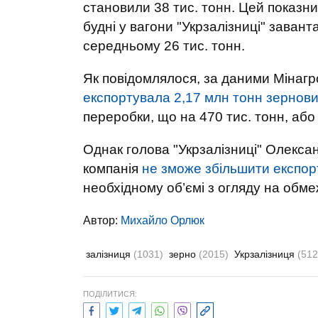
становили 38 тис. тонн. Цей показни
будні у вагони "Укрзалізниці" заванта
середньому 26 тис. тонн.
Як повідомлялося, за даними Мінагро
експортувала 2,17 млн тонн зернов
переробки, що на 470 тис. тонн, або
Однак голова "Укрзалізниці" Олекса
компанія
не зможе збільшити експор
необхідному об’ємі з огляду на обм
Автор:
Михайло Орлюк
залізниця
(1031)
зерно
(2015)
Укрзалізниця
(512
ПОДІЛИТИСЯ: