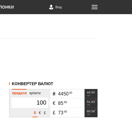
ЛОНКИ
Вхід
КОНВЕРТЕР ВАЛЮТ
44.50
продати
купити
00
₴
4450
грн
51.93
69
€
85
грн
60.56
48
£
73
$
€
£
грн