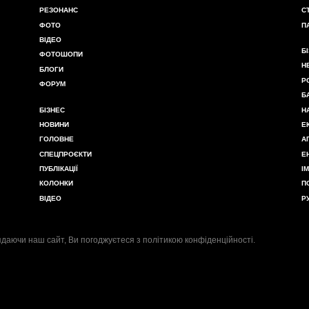
РЕЗОНАНС
С
ФОТО
П
ВІДЕО
Б
ФОТОШОПИ
Н
БЛОГИ
Р
ФОРУМ
Б
БІЗНЕС
Н
НОВИНИ
Е
ГОЛОВНЕ
А
СПЕЦПРОЄКТИ
Е
ПУБЛІКАЦІЇ
І
КОЛОНКИ
П
ВІДЕО
Р
даючи наш сайт, Ви погоджуєтеся з
політикою конфіденційності
.