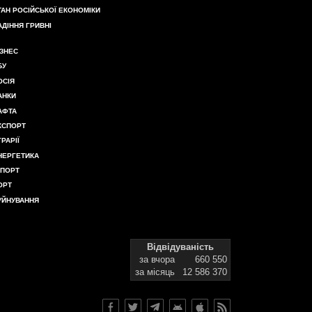
ТАН РОСІЙСЬКОЇ ЕКОНОМІКИ
АДІННЯ ГРИВНІ
ІЗНЕС
БУ
ОСІЯ
АНКИ
АФТА
КСПОРТ
ГРАРІЇ
НЕРГЕТИКА
МПОРТ
ОРТ
УЙНУВАННЯ
Відвідуваність
за вчора
660 550
за місяць
12 586 370