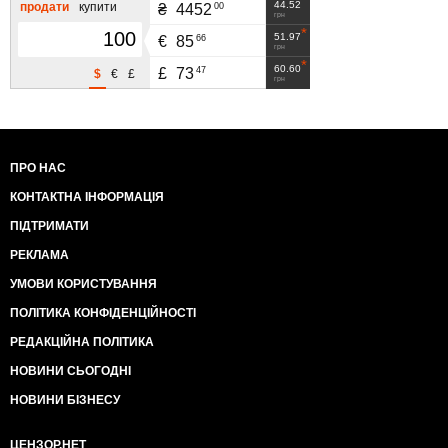
44.52
продати
купити
00
₴
4452
грн
51.97
66
€
85
грн
60.60
47
£
73
$
€
£
грн
ПРО НАС
КОНТАКТНА ІНФОРМАЦІЯ
ПІДТРИМАТИ
РЕКЛАМА
УМОВИ КОРИСТУВАННЯ
ПОЛІТИКА КОНФІДЕНЦІЙНОСТІ
РЕДАКЦІЙНА ПОЛІТИКА
НОВИНИ СЬОГОДНІ
НОВИНИ БІЗНЕСУ
ЦЕНЗОР.НЕТ