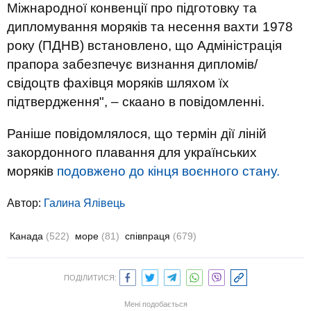
Міжнародної конвенції про підготовку та
дипломування моряків та несення вахти 1978
року (ПДНВ) встановлено, що Адміністрація
прапора забезпечує визнання дипломів/
свідоцтв фахівця моряків шляхом їх
підтвердження", – скаано в повідомленні.
Раніше повідомлялося, що термін дії ліній
закордонного плавання для українських
моряків
подовжено до кінця воєнного стану.
Автор:
Галина Ялівець
Канада
(522)
море
(81)
співпраця
(679)
ПОДІЛИТИСЯ:
Мені подобається