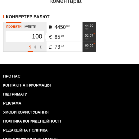
коментарів.
КОНВЕРТЕР ВАЛЮТ
44.50
продати
купити
00
₴
4450
грн
52.07
46
€
85
грн
60.69
32
£
73
$
€
£
грн
ПРО НАС
КОНТАКТНА ІНФОРМАЦІЯ
ПІДТРИМАТИ
РЕКЛАМА
УМОВИ КОРИСТУВАННЯ
ПОЛІТИКА КОНФІДЕНЦІЙНОСТІ
РЕДАКЦІЙНА ПОЛІТИКА