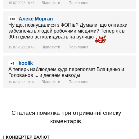
Відповісти
Посилання
15.07.2022 18:45
Алекс Морган
+10
Ну що, познущалися з ФОПів? Думали, що олігархи
забезпечать людей робочими місцями? Тепер як в
90-ті ідемо всі колядувать на вулицю
Відповісти
Посилання
15.07.2022 18:46
koolik
+9
А теперь наблюдаем куда переползет Влащенко и
Голованов ... и делаем выводы
Відповісти
Посилання
15.07.2022 19:07
Сталася помилка при отриманні списку
коментарів.
КОНВЕРТЕР ВАЛЮТ