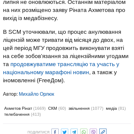
липня не оновлюються. Останнім матеріалом
на них розміщено заяву Ріната Ахметова про
вихід із медабізнесу.
В SCM уточнювали, що процес анулювання
ліцензій може тривати від місяця до двох, на
цей період МГУ продовжить виконувати взяті
на себе зобов’язання за ліцензійними угодами
та
продовжуватиме трансляцію та участь у
національному марафоні новин
, а також у
іномовленні (FreeДом).
Автор:
Михайло Орлюк
Ахметов Рінат
(1669)
СКМ
(60)
звільнення
(1077)
медіа
(81)
телебачення
(413)
ПОДІЛИТИСЯ: