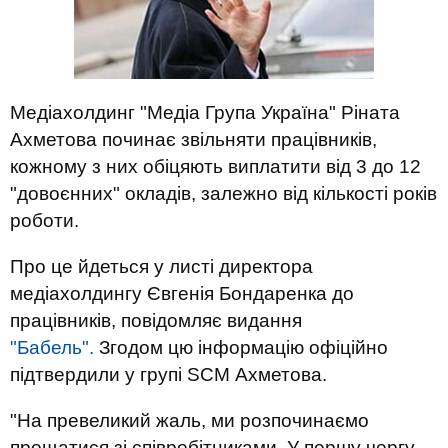
Медіахолдинг "Медіа Група Україна" Ріната
Ахметова починає звільняти працівників,
кожному з них обіцяють виплатити від 3 до 12
"довоєнних" окладів, залежно від кількості років
роботи.
Про це йдеться у листі директора
медіахолдингу Євгенія Бондаренка до
працівників, повідомляє видання
"Бабель".
Згодом цю інформацію офіційно
підтвердили у групі SCM Ахметова.
"На превеликий жаль, ми розпочинаємо
прощатися зі співробітниками. У першу чергу