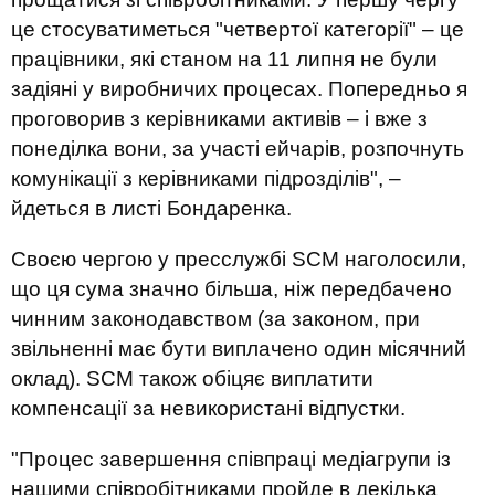
це стосуватиметься "четвертої категорії" – це
працівники, які станом на 11 липня не були
задіяні у виробничих процесах. Попередньо я
проговорив з керівниками активів – і вже з
понеділка вони, за участі ейчарів, розпочнуть
комунікації з керівниками підрозділів", –
йдеться в листі Бондаренка.
Своєю чергою у пресслужбі SCM наголосили,
що ця сума значно більша, ніж передбачено
чинним законодавством (за законом, при
звільненні має бути виплачено один місячний
оклад). SCM також обіцяє виплатити
компенсації за невикористані відпустки.
"Процес завершення співпраці медіагрупи із
нашими співробітниками пройде в декілька