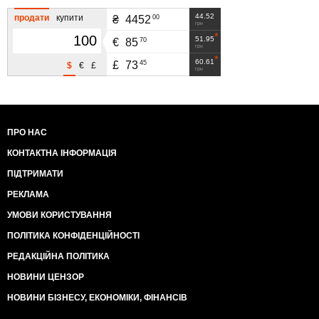
44.52
продати
купити
00
₴
4452
грн
51.95
70
€
85
грн
60.61
45
£
73
$
€
£
грн
ПРО НАС
КОНТАКТНА ІНФОРМАЦІЯ
ПІДТРИМАТИ
РЕКЛАМА
УМОВИ КОРИСТУВАННЯ
ПОЛІТИКА КОНФІДЕНЦІЙНОСТІ
РЕДАКЦІЙНА ПОЛІТИКА
НОВИНИ ЦЕНЗОР
НОВИНИ БІЗНЕСУ, ЕКОНОМІКИ, ФІНАНСІВ