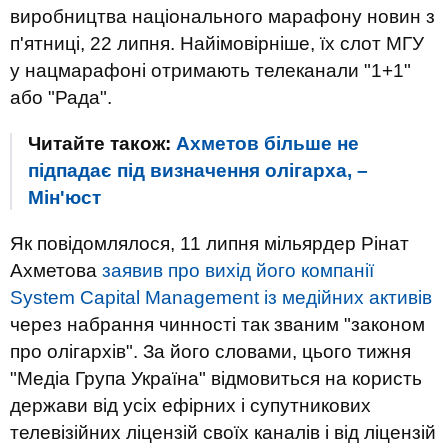
виробництва національного марафону новин з
п'ятниці, 22 липня. Найімовірніше, їх слот МГУ
у нацмарафоні отримають телеканали "1+1"
або "Рада".
Читайте також:
Ахметов більше не
підпадає під визначення олігарха, –
Мін'юст
Як повідомлялося, 11 липня мільярдер Рінат
Ахметова
заявив про вихід його компанії
System Capital Management із медійних активів
через набрання чинності так званим "законом
про олігархів". За його словами, цього тижня
"Медіа Група Україна" відмовиться на користь
держави від усіх ефірних і супутникових
телевізійних ліцензій своїх каналів і від ліцензій