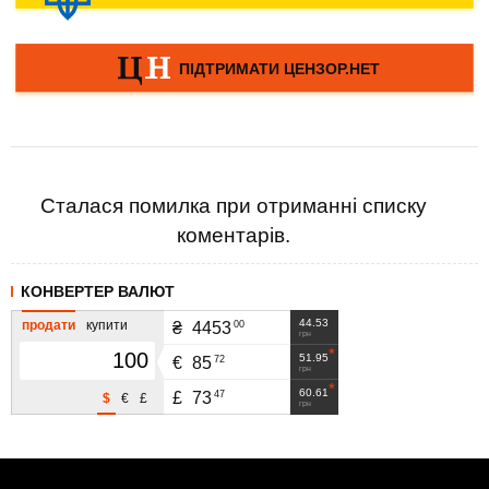
Сталася помилка при отриманні списку
коментарів.
КОНВЕРТЕР ВАЛЮТ
44.53
продати
купити
00
₴
4453
грн
51.95
72
€
85
грн
60.61
47
£
73
$
€
£
грн