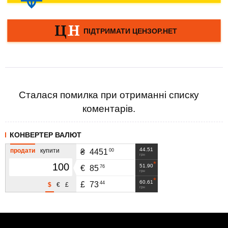
Сталася помилка при отриманні списку
коментарів.
КОНВЕРТЕР ВАЛЮТ
44.51
продати
купити
00
₴
4451
грн
51.90
76
€
85
грн
60.61
44
£
73
$
€
£
грн