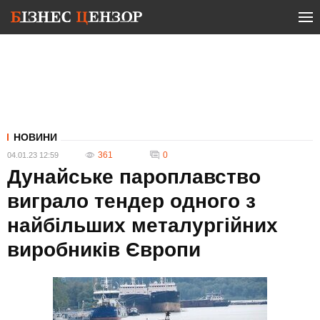
НОВИНИ
361
0
04.01.23 12:59
Дунайське пароплавство
виграло тендер одного з
найбільших металургійних
виробників Європи