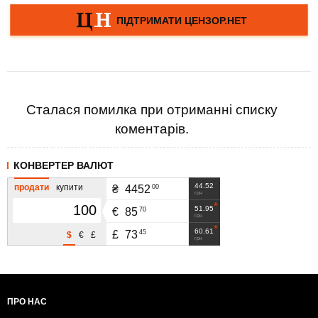
Сталася помилка при отриманні списку
коментарів.
КОНВЕРТЕР ВАЛЮТ
44.52
продати
купити
00
₴
4452
грн
51.95
70
€
85
грн
60.61
45
£
73
$
€
£
грн
ПРО НАС