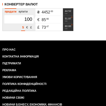
КОНВЕРТЕР ВАЛЮТ
44.52
продати
купити
00
₴
4452
грн
51.97
66
€
85
грн
60.60
47
£
73
$
€
£
грн
ПРО НАС
КОНТАКТНА ІНФОРМАЦІЯ
ПІДТРИМАТИ
РЕКЛАМА
УМОВИ КОРИСТУВАННЯ
ПОЛІТИКА КОНФІДЕНЦІЙНОСТІ
РЕДАКЦІЙНА ПОЛІТИКА
НОВИНИ СВІЖІ
НОВИНИ БІЗНЕСУ, ЕКОНОМІКИ, ФІНАНСІВ