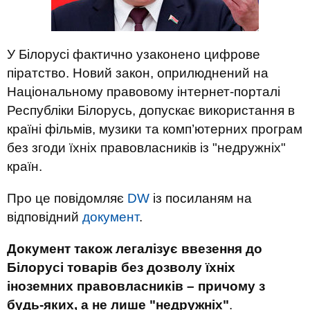
У Білорусі фактично узаконено цифрове
піратство. Новий закон, оприлюднений на
Національному правовому інтернет-порталі
Республіки Білорусь, допускає використання в
країні фільмів, музики та комп’ютерних програм
без згоди їхніх правовласників із "недружніх"
країн.
Про це повідомляє
DW
із посиланям на
відповідний
документ
.
Документ також легалізує ввезення до
Білорусі товарів без дозволу їхніх
іноземних правовласників – причому з
будь-яких, а не лише "недружніх"
.