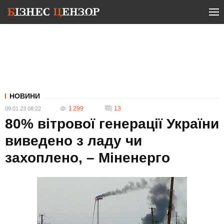
НОВИНИ
1 299
13
09.01.23 08:22
80% вітрової генерації України
виведено з ладу чи
захоплено, – Міненерго