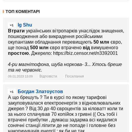
ТОП КОМЕНТАРІ
Ig Shu
+1
Втрати
українських вітропарків унаслідок знищення,
пошкодження або викрадення російськими
окупантами обладнання перевищують
50 млн
євро,
ще понад
500 млн
євро втрачено
від
вимушеного
простою
. Джерело: https://biz.censor.net/n3392001
4-ри магнітофона, шуба норкова- 3... Хтось бреше
та не червоніє.
Відповісти
Посилання
09.01.2023 13:09
Богдан Златоустов
+1
А що брешуть ? Ти в курсі по якому тарифові
закуповувалася електроенергія з відновлювальних
джерел ? Від 30 до 40 євроцентів за кіловатт коли ти
за нього сплачував 70 копійок з гривні (( Ось тобі і
втрачені прибутки , думаєш задарма всі кидалися
сонячні станції ліпити де не попаде і головне без
накопичувачів енергії ; як би не так ......