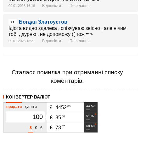
Відповісти
Посилання
09.01.2023 16:16
Богдан Златоустов
+1
Ідіота видно здалека , співчуваю звісно , але нічим
тобі , дурню , не допоможу (( тож = >
Відповісти
Посилання
09.01.2023 18:21
Сталася помилка при отриманні списку
коментарів.
КОНВЕРТЕР ВАЛЮТ
44.52
продати
купити
00
₴
4452
грн
51.97
66
€
85
грн
60.60
47
£
73
$
€
£
грн