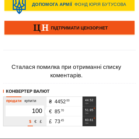
Сталася помилка при отриманні списку
коментарів.
КОНВЕРТЕР ВАЛЮТ
44.52
продати
купити
00
₴
4452
грн
51.95
70
€
85
грн
60.61
45
£
73
$
€
£
грн