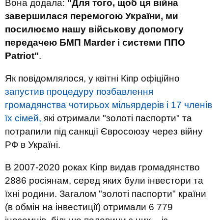
Вона додала:
"Для того, щоб ця війна
завершилася перемогою України, ми
посилюємо нашу військову допомогу
передачею БМП Marder і системи ППО
Patriot"
.
Як повідомлялося, у квітні Кіпр офіційно
запустив процедуру позбавлення
громадянства чотирьох мільярдерів і 17 членів
їх сімей,
які отримали "золоті паспорти" та
потрапили під санкції Євросоюзу через війну
РФ в Україні.
В 2007-2020 роках Кіпр видав громадянство
2886 росіянам, серед яких були інвестори та
їхні родини. Загалом "золоті паспорти" країни
(в обмін на інвестиції) отримали 6 779