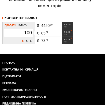
коментарів.
КОНВЕРТЕР ВАЛЮТ
44.50
продати
купити
00
₴
4450
грн
51.93
69
€
85
грн
60.56
48
£
73
$
€
£
грн
ПРО НАС
КОНТАКТНА ІНФОРМАЦІЯ
ПІДТРИМАТИ
РЕКЛАМА
УМОВИ КОРИСТУВАННЯ
ПОЛІТИКА КОНФІДЕНЦІЙНОСТІ
РЕДАКЦІЙНА ПОЛІТИКА