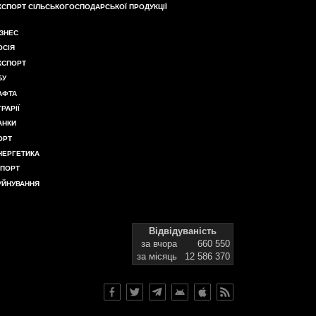
КСПОРТ СІЛЬСЬКОГОСПОДАРСЬКОЇ ПРОДУКЦІЇ
ІЗНЕС
ОСІЯ
КСПОРТ
БУ
АФТА
ГРАРІЇ
АНКИ
ОРТ
НЕРГЕТИКА
МПОРТ
УЙНУВАННЯ
Відвідуваність
за вчора
660 550
за місяць
12 586 370