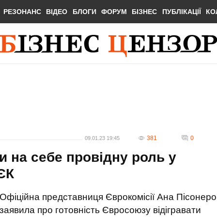
РЕЗОНАНС
ВІДЕО
БЛОГИ
ФОРУМ
БІЗНЕС
ПУБЛІКАЦІЇ
КО
381
0
09.01.23 19:45
и на себе провідну роль у
 ЄК
Офіційна представниця Єврокомісії Ана Пісонеро
заявила про готовність Євросоюзу відігравати