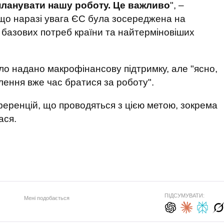
планувати нашу роботу. Це важливо
", –
що наразі увага ЄС була зосереджена на
 базових потреб країни та найтерміновіших
ло надано макрофінансову підтримку, але "ясно,
лення вже час братися за роботу".
еренцій, що проводяться з цією метою, зокрема
ася.
ПІДСУМУВАТИ:
Мені подобається