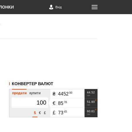
ЛОНКИ
Вхід
КОНВЕРТЕР ВАЛЮТ
44.52
продати
купити
00
₴
4452
грн
51.90
78
€
85
грн
60.61
45
£
73
$
€
£
грн