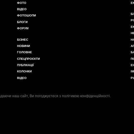
ФОТО
Е
ВІДЕО
Б
ФОТОШОПИ
Р
БЛОГИ
Е
ФОРУМ
Н
БІЗНЕС
Н
НОВИНИ
А
ГОЛОВНЕ
Б
СПЕЦПРОЄКТИ
П
ПУБЛІКАЦІЇ
Е
КОЛОНКИ
І
ВІДЕО
Р
даючи наш сайт, Ви погоджуєтеся з
політикою конфіденційності
.