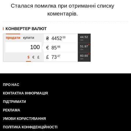
Сталася помилка при отриманні списку
коментарів.
КОНВЕРТЕР ВАЛЮТ
44.52
продати
купити
00
₴
4452
грн
51.97
66
€
85
грн
60.60
47
£
73
$
€
£
грн
ПРО НАС
КОНТАКТНА ІНФОРМАЦІЯ
ПІДТРИМАТИ
РЕКЛАМА
УМОВИ КОРИСТУВАННЯ
ПОЛІТИКА КОНФІДЕНЦІЙНОСТІ