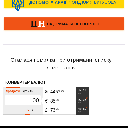
Сталася помилка при отриманні списку
коментарів.
КОНВЕРТЕР ВАЛЮТ
44.52
продати
купити
00
₴
4452
грн
51.95
70
€
85
грн
60.61
45
£
73
$
€
£
грн