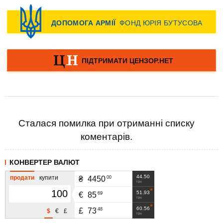
Сталася помилка при отриманні списку
коментарів.
КОНВЕРТЕР ВАЛЮТ
44.50
продати
купити
00
₴
4450
грн
51.93
69
€
85
грн
60.56
48
£
73
$
€
£
грн