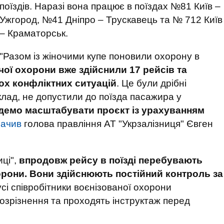
поїздів. Наразі вона працює в поїздах №81 Київ –
Ужгород, №41 Дніпро – Трускавець та № 712 Київ
– Краматорськ.
"Разом із жіночими купе поновили охорону в
ої охорони вже здійснили 17 рейсів та
ох конфліктних ситуацій
. Це були дрібні
клад, не допустили до поїзда пасажира у
емо масштабувати проєкт із урахуванням
начив
голова правління АТ "Укрзалізниця" Євген
иці",
впродовж рейсу в поїзді перебувають
орони. Вони здійснюють постійний контроль за
 усі співробітники воєнізованої охорони
озрізнення та проходять інструктаж перед