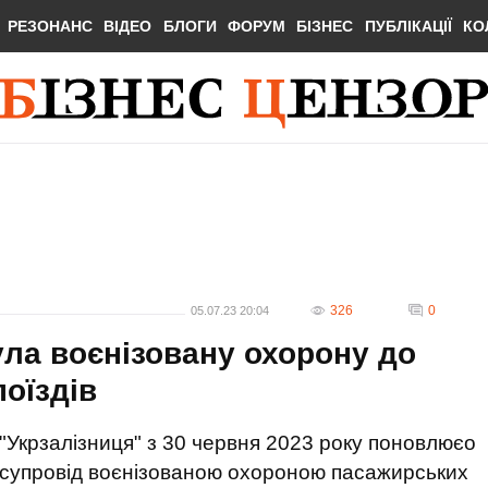
РЕЗОНАНС
ВІДЕО
БЛОГИ
ФОРУМ
БІЗНЕС
ПУБЛІКАЦІЇ
КО
326
0
05.07.23 20:04
ула воєнізовану охорону до
оїздів
"Укрзалізниця" з 30 червня 2023 року поновлюєо
супровід воєнізованою охороною пасажирських