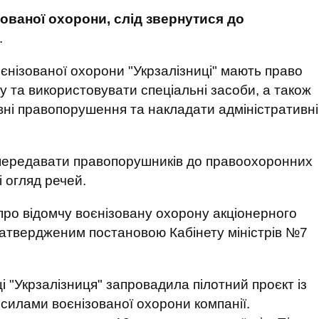
ованої охорони, слід звернутися до
.
оєнізованої охорони "Укрзалізниці" мають право
у та використовувати спеціальні засоби, а також
вні правопорушення та накладати адміністративні
передавати правопорушників до правоохоронних
і огляд речей.
ро відомчу воєнізовану охорону акціонерного
 затвердженим постановою Кабінету міністрів №7
і "Укрзалізниця" запровадила пілотний проєкт із
 силами воєнізованої охорони компанії.