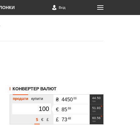
ЛОНКИ
Вхід
КОНВЕРТЕР ВАЛЮТ
44.50
продати
купити
00
₴
4450
грн
51.93
69
€
85
грн
60.56
48
£
73
$
€
£
грн