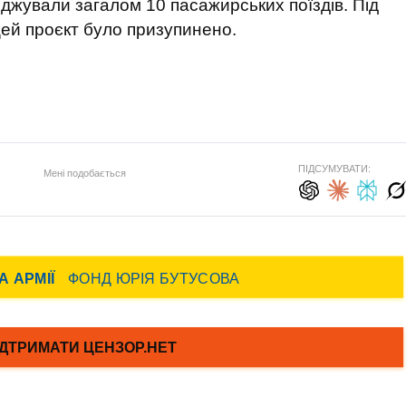
оджували загалом 10 пасажирських поїздів. Під
ей проєкт було призупинено.
ПІДСУМУВАТИ:
Мені подобається