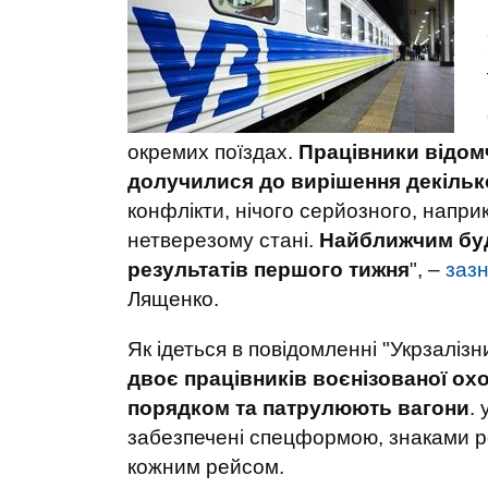
окремих поїздах.
Працівники відомч
долучилися до вирішення декільк
конфлікти, нічого серйозного, напри
нетверезому стані.
Найближчим буд
результатів першого тижня
", –
заз
Лященко.
Як ідеться в повідомленні "Укрзалізн
двоє працівників воєнізованої ох
порядком та патрулюють вагони
.
забезпечені спецформою, знаками р
кожним рейсом.