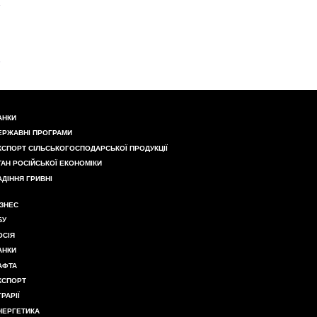
АНКИ
ЕРЖАВНІ ПРОГРАМИ
КСПОРТ СІЛЬСЬКОГОСПОДАРСЬКОЇ ПРОДУКЦІЇ
ТАН РОСІЙСЬКОЇ ЕКОНОМІКИ
АДІННЯ ГРИВНІ
ІЗНЕС
БУ
ОСІЯ
АНКИ
АФТА
КСПОРТ
ГРАРІЇ
НЕРГЕТИКА