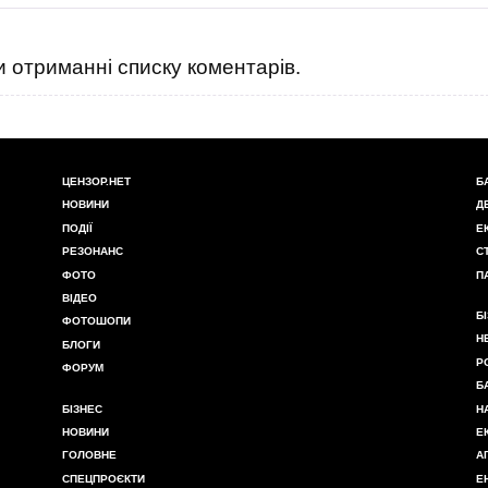
 отриманні списку коментарів.
ЦЕНЗОР.НЕТ
Б
НОВИНИ
Д
ПОДІЇ
Е
РЕЗОНАНС
С
ФОТО
П
ВІДЕО
Б
ФОТОШОПИ
Н
БЛОГИ
Р
ФОРУМ
Б
БІЗНЕС
Н
НОВИНИ
Е
ГОЛОВНЕ
А
СПЕЦПРОЄКТИ
Е