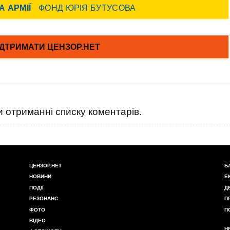
 отриманні списку коментарів.
ЦЕНЗОР.НЕТ
Б
НОВИНИ
Е
ПОДІЇ
Д
РЕЗОНАНС
П
ФОТО
П
ВІДЕО
Н