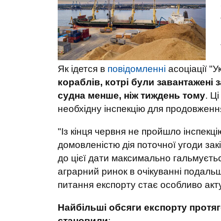
Як ідется в
повідомленні
асоціації "У
кораблів, котрі були завантажені з
судна менше, ніж тиждень тому
. Ц
необхідну інспекцію для продовження р
"Із кінця червня не пройшло інспекц
домовленістю дія поточної угоди зак
до цієї дати максимально гальмуєть
аграрний ринок в очікуванні подальш
питання експорту стає особливо акт
Найбільші обсяги експорту протя
становили
: