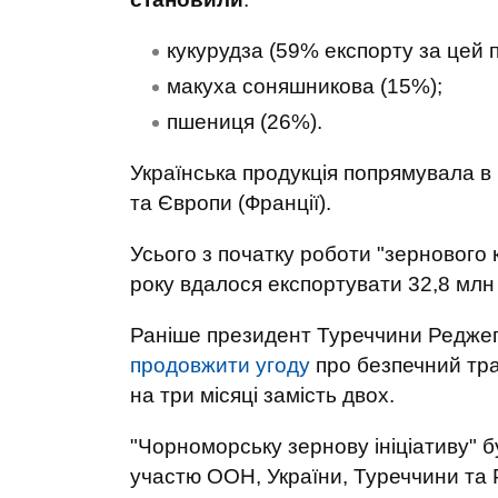
кукурудза (59% експорту за цей п
макуха соняшникова (15%);
пшениця (26%).
Українська продукція попрямувала в к
та Європи (Франції).
Усього з початку роботи "зернового 
року вдалося експортувати 32,8 млн
Раніше президент Туреччини Реджеп
продовжити угоду
про безпечний тра
на три місяці замість двох.
"Чорноморську зернову ініціативу" 
участю ООН, України, Туреччини та Ро