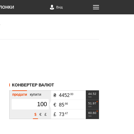
ЛОНКИ
Вхід
КОНВЕРТЕР ВАЛЮТ
44.52
продати
купити
00
₴
4452
грн
51.97
66
€
85
грн
60.60
47
£
73
$
€
£
грн