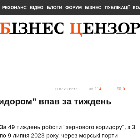
РЕЗОНАНС
ВІДЕО
БЛОГИ
ФОРУМ
БІЗНЕС
ПУБЛІКАЦІЇ
КО
114
0
11.07.23 19:37
идором" впав за тиждень
За 49 тиждень роботи "зернового коридору", з 3
по 9 липня 2023 року, через морські порти