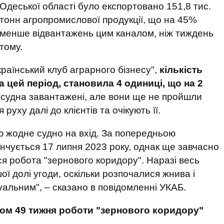
Одеської області було експортовано 151,8 тис.
тонн агропромислової продукції, що на 45%
менше відвантажень цим каналом, ніж тиждень
тому.
країнський клуб аграрного бізнесу",
кількість
а цей період, становила 4 одиниці, що на 2
і судна завантажені, але вони ще не пройшли
уху далі до клієнтів та очікують її.
ію жодне судно на вхід. За попередньою
інчується 17 липня 2023 року, однак ще завчасно
ся робота "зернового коридору". Наразі весь
ої долі угоди, оскільки розпочалися жнива і
уальним", – сказано в повідомленні УКАБ.
гом 49 тижня роботи "зернового коридору"