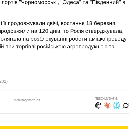
 портів "Чорноморськ", "Одеса" та "Південний" в
 і її продовжували двічі, востаннє 18 березня.
продовжили на 120 днів, то Росія стверджувала,
аполягала на розблокуванні роботи аміакопроводу
цій при торгівлі російською агропродукцією та
201)
ПІДСУМУВАТИ:
Мені подобається