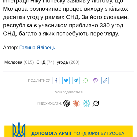
інтеграції Ніку Попеску заявив у лютому, що
Молдова розпочинає процес виходу з кількох
десятків угод у рамках СНД. За його словами,
республіка є учасником приблизно 330 угод
СНД, багато з яких потребують перегляду.
Автор:
Галина Ялівець
Молдова
(615)
СНД
(74)
угода
(280)
ПОДІЛИТИСЯ:
Мені подобається
ПІДСУМУВАТИ: