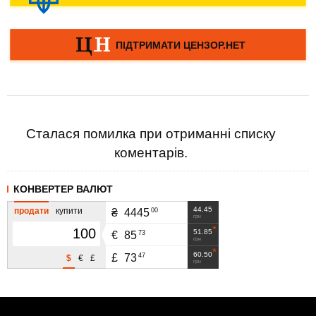
Сталася помилка при отриманні списку
коментарів.
КОНВЕРТЕР ВАЛЮТ
44.45
продати
купити
00
₴
4445
грн
51.85
73
€
85
грн
60.50
47
£
73
$
€
£
грн