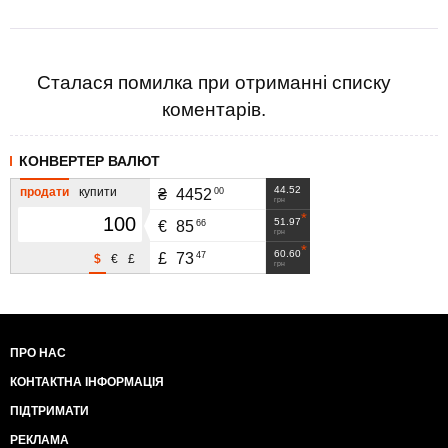
Сталася помилка при отриманні списку
коментарів.
КОНВЕРТЕР ВАЛЮТ
44.52
продати
купити
00
₴
4452
грн
51.97
66
€
85
грн
60.60
47
£
73
$
€
£
грн
ПРО НАС
КОНТАКТНА ІНФОРМАЦІЯ
ПІДТРИМАТИ
РЕКЛАМА