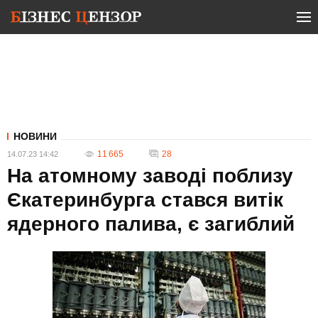
НОВИНИ
11 665
28
14.07.23 14:42
На атомному заводі поблизу
Єкатеринбурга стався витік
ядерного палива, є загиблий