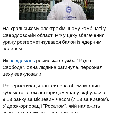
На Уральському електрохімічному комбінаті у
Свердловській області РФ у цеху збагачення
урану розгерметизувався балон із ядерним
паливом.
Як
повідомляє
російська служба "Радіо
Свобода", одна людина загинула, персонал
цеху евакуювали.
Розгерметизація контейнера об'ємом один
кубометр із гексафторидом урану відбулася о
9:13 ранку за місцевим часом (7:13 за Києвом).
У держкорпорації "Росатом", якій належить
завод, стверджують, що інцидент