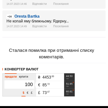
Відповісти
Посилання
14.07.2023 14:46
Oresta Bartka
+16
Не копай яму ближньому. Ядерну...
Відповісти
Посилання
14.07.2023 14:49
Сталася помилка при отриманні списку
коментарів.
КОНВЕРТЕР ВАЛЮТ
44.53
продати
купити
00
₴
4453
грн
51.95
72
€
85
грн
60.61
47
£
73
$
€
£
грн