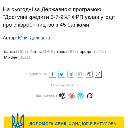
На сьогодні за Державною програмою
"Доступні кредити 5-7-9%" ФРП уклав угоди
про співробітництво з 45 банками.
Автор:
Юлiя Далецька
банки
(7617)
бізнес
(1915)
гроші
(612)
кредит
(3715)
Мінфін
(3121)
ПОДІЛИТИСЯ:
Мені подобається
ПІДСУМУВАТИ: