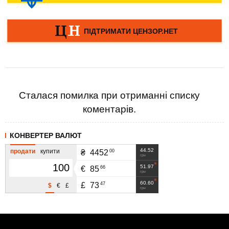
Сталася помилка при отриманні списку
коментарів.
КОНВЕРТЕР ВАЛЮТ
44.52
продати
купити
00
₴
4452
грн
51.97
66
€
85
грн
60.60
47
£
73
$
€
£
грн