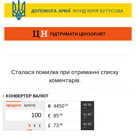
Сталася помилка при отриманні списку
коментарів.
КОНВЕРТЕР ВАЛЮТ
44.50
продати
купити
00
₴
4450
грн
51.93
69
€
85
грн
60.56
48
£
73
$
€
£
грн