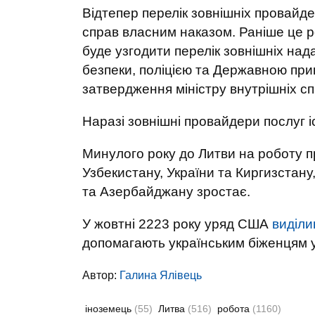
Відтепер перелік зовнішніх провайде
справ власним наказом. Раніше це р
буде узгодити перелік зовнішніх на
безпеки, поліцією та Державною при
затвердження міністру внутрішніх сп
Наразі зовнішні провайдери послуг і
Минулого року до Литви на роботу пр
Узбекистану, України та Киргизстану,
та Азербайджану зростає.
У жовтні 2223 року уряд США
виділи
допомагають українським біженцям у
Автор:
Галина Ялівець
іноземець
(55)
Литва
(516)
робота
(1160)