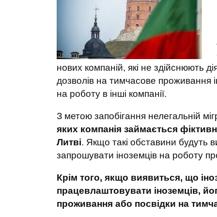
нових компаній, які не здійснюють д
дозволів на тимчасове проживання і
на роботу в інші компанії.
З метою запобігання нелегальній міг
яких компанія займається фіктивн
Литві
. Якщо такі обставини будуть в
запрошувати іноземців на роботу пр
Крім того, якщо виявиться, що ін
працевлаштовувати іноземців, йог
проживання або посвідки на тимч