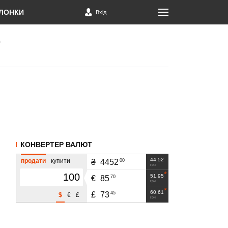
ЛОНКИ
Вхід
КОНВЕРТЕР ВАЛЮТ
44.52
продати
купити
00
₴
4452
грн
51.95
70
€
85
грн
60.61
45
£
73
$
€
£
грн