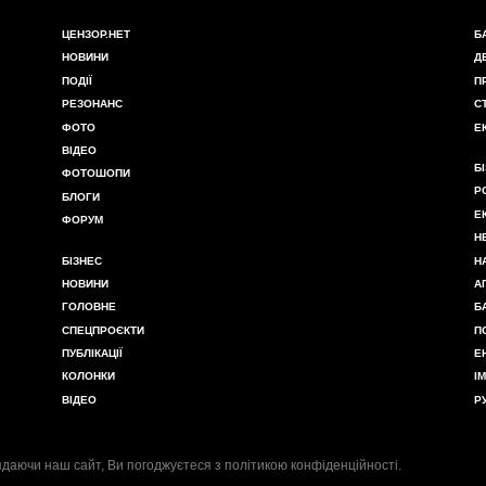
ЦЕНЗОР.НЕТ
Б
НОВИНИ
Д
ПОДІЇ
П
РЕЗОНАНС
С
ФОТО
Е
ВІДЕО
Б
ФОТОШОПИ
Р
БЛОГИ
Е
ФОРУМ
Н
БІЗНЕС
Н
НОВИНИ
А
ГОЛОВНЕ
Б
СПЕЦПРОЄКТИ
П
ПУБЛІКАЦІЇ
Е
КОЛОНКИ
І
ВІДЕО
Р
даючи наш сайт, Ви погоджуєтеся з
політикою конфіденційності
.