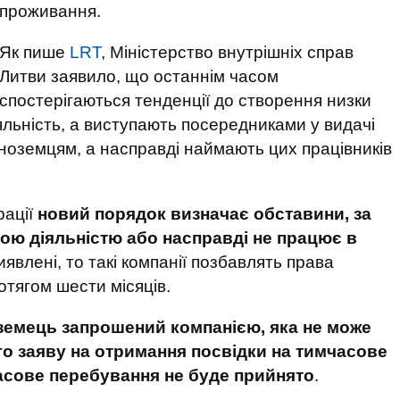
проживання.
Як пише
LRT
, Міністерство внутрішніх справ
Литви заявило, що останнім часом
спостерігаються тенденції до створення низки
іяльність, а виступають посередниками у видачі
ноземцям, а насправді наймають цих працівників
рації
новий порядок визначає обставини, за
ою діяльністю або насправді не працює в
иявлені, то такі компанії позбавлять права
отягом шести місяців.
оземець запрошений компанією, яка не може
о заяву на отримання посвідки на тимчасове
асове перебування не буде прийнято
.