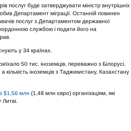
рів послуг буде затверджувати міністр внутрішніх
обив Департамент міграції. Останній повинен
давачів послуг з Департаментом державної
кордонною службою і подати його на
рав.
снують у 34 країнах.
иїхало 50 тис. іноземців, переважно з Білорусі,
 а кількість іноземців з Таджикистану, Казахстану
в $1,56 млн
(1,48 млн євро) організаціям, які
 Литві.