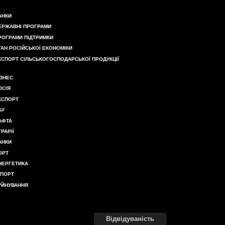
АНКИ
ЕРЖАВНІ ПРОГРАМИ
РОГРАМИ ПІДТРИМКИ
ТАН РОСІЙСЬКОЇ ЕКОНОМІКИ
КСПОРТ СІЛЬСЬКОГОСПОДАРСЬКОЇ ПРОДУКЦІЇ
ІЗНЕС
ОСІЯ
КСПОРТ
БУ
АФТА
ГРАРІЇ
АНКИ
ОРТ
НЕРГЕТИКА
МПОРТ
УЙНУВАННЯ
Відвідуваність