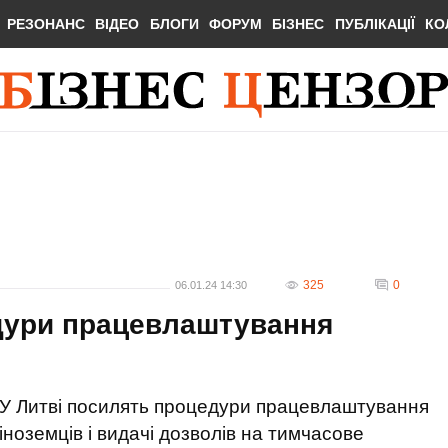
РЕЗОНАНС
ВІДЕО
БЛОГИ
ФОРУМ
БІЗНЕС
ПУБЛІКАЦІЇ
КО
325
0
06.01.24 14:30
дури працевлаштування
У Литві посилять процедури працевлаштування
іноземців і видачі дозволів на тимчасове