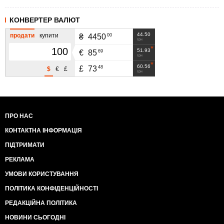
КОНВЕРТЕР ВАЛЮТ
44.50
продати
купити
00
₴
4450
грн
51.93
69
€
85
грн
60.56
48
£
73
$
€
£
грн
ПРО НАС
КОНТАКТНА ІНФОРМАЦІЯ
ПІДТРИМАТИ
РЕКЛАМА
УМОВИ КОРИСТУВАННЯ
ПОЛІТИКА КОНФІДЕНЦІЙНОСТІ
РЕДАКЦІЙНА ПОЛІТИКА
НОВИНИ СЬОГОДНІ