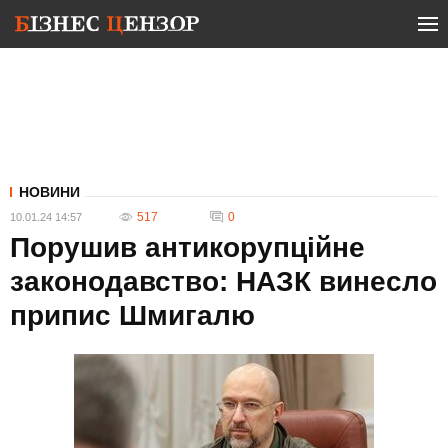
НОВИНИ
517
0
10.01.24 14:57
Порушив антикорупційне
законодавство: НАЗК винесло
припис Шмигалю