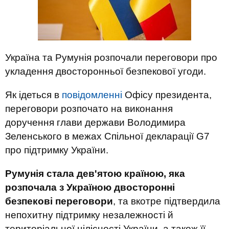
Україна та Румунія розпочали переговори про
укладення двосторонньої безпекової угоди.
Як ідеться в
повідомленні
Офісу президента,
переговори розпочато на виконання
доручення глави держави Володимира
Зеленського в межах Спільної декларації G7
про підтримку України.
Румунія стала дев'ятою країною, яка
розпочала з Україною двосторонні
безпекові переговори
, та вкотре підтвердила
непохитну підтримку незалежності й
територіальної цілісності України, а також її